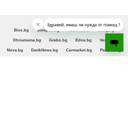
Biss.bg
Sinoptik.bg
Vbox7.com
Gong.bg
Ohnamama.bg
Grabo.bg
Edna.bg
Vesti.bg
Nova.bg
DarikNews.bg
Carmarket.bg
Pariteni.bg
Imapari.bg
Dogs&Cats.bg
Telegraph.bg
Gbg.bg
За нас
За реклама
Adwise реклама
Портфолио
Контакти
Блог
Помощ
Поверителност
Общи условия
Вземете повече с