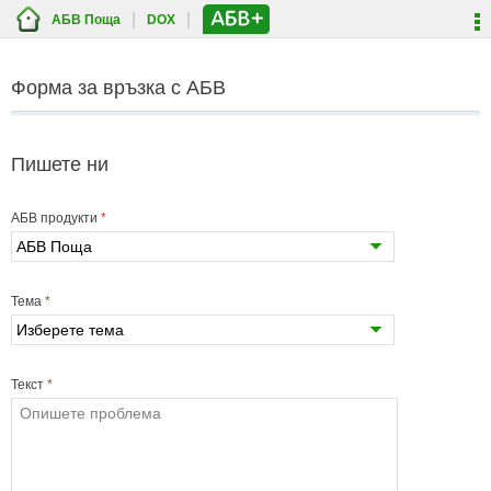
АБВ Поща
DOX
Форма за връзка с АБВ
Пишете ни
АБВ продукти
*
АБВ Поща
Тема
*
Изберете тема
Текст
*