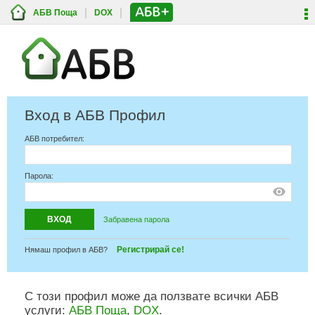
АБВ Поща
DOX
Вход в АБВ Профил
АБВ потребител:
Парола:
Забравена парола
Регистрирай се!
Нямаш профил в АБВ?
С този профил може да ползвате всички АБВ
услуги:
АБВ Поща
,
DOX
.