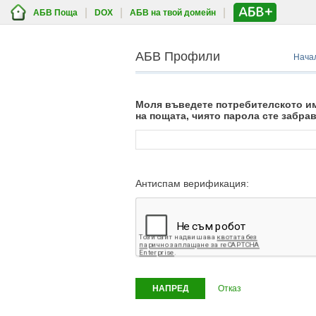
АБВ Поща
DOX
АБВ на твой домейн
АБВ Профили
Нача
Моля въведете потребителското и
на пощата, чиято парола сте забра
Антиспам верификация:
Отказ