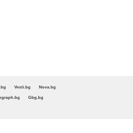
.bg
Vesti.bg
Nova.bg
egraph.bg
Gbg.bg