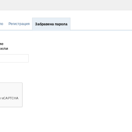
ло
Регистрация
Забравена парола
ме
вили