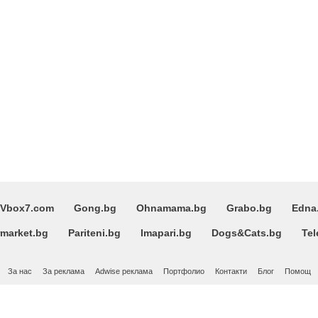
Vbox7.com
Gong.bg
Ohnamama.bg
Grabo.bg
Edna
market.bg
Pariteni.bg
Imapari.bg
Dogs&Cats.bg
Tel
За нас
За реклама
Adwise реклама
Портфолио
Контакти
Блог
Помощ
Поверителност
Общи условия